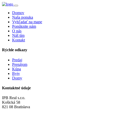
Domov
Naša ponuka
Vyhľadať na mape
Ponúknite nám
O nás
Náš tím
Kontakt
Rýchle odkazy
Predaj
Prenájom
Kúpa
Byty
Domy
Kontaktné údaje
IPB Real s.r.o.
Košická 58
821 08 Bratislava