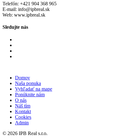
Telefón: +421 904 368 965
E-mail: info@ipbreal.sk
Web: www.ipbreal.sk
Sledujte nás
Domov
Naša ponuka
Vyhľadať na mape
Ponúknite nám
O nás
Náš tím
Kontakt
Cookies
Admin
© 2026 IPB Real s.r.o.