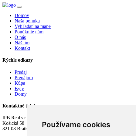
Domov
Naša ponuka
Vyhľadať na mape
Ponúknite nám
O nás
Náš tím
Kontakt
Rýchle odkazy
Predaj
Prenájom
Kúpa
Byty
Domy
Kontaktné údaje
IPB Real s.r.o.
Používame cookies
Košická 58
821 08 Bratislava